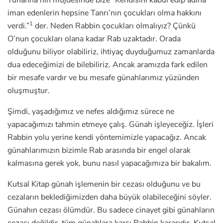
Yuhanna’nın müjdesinde bize “Kendisini kabul edip adına
iman edenlerin hepsine Tanrı’nın çocukları olma hakkını
1
verdi.”
der. Neden Rabbin çocukları olmalıyız? Çünkü
O’nun çocukları olana kadar Rab uzaktadır. Orada
olduğunu biliyor olabiliriz, ihtiyaç duyduğumuz zamanlarda
dua edeceğimizi de bilebiliriz. Ancak aramızda fark edilen
bir mesafe vardır ve bu mesafe günahlarımız yüzünden
oluşmuştur.
Şimdi, yaşadığımız ve nefes aldığımız sürece ne
yapacağımızı tahmin etmeye çalış. Günah işleyeceğiz. İşleri
Rabbin yolu yerine kendi yöntemimizle yapacağız. Ancak
günahlarımızın bizimle Rab arasında bir engel olarak
kalmasına gerek yok, bunu nasıl yapacağımıza bir bakalım.
Kutsal Kitap günah işlemenin bir cezası olduğunu ve bu
cezaların beklediğimizden daha büyük olabileceğini söyler.
Günahın cezası ölümdür. Bu sadece cinayet gibi günahların