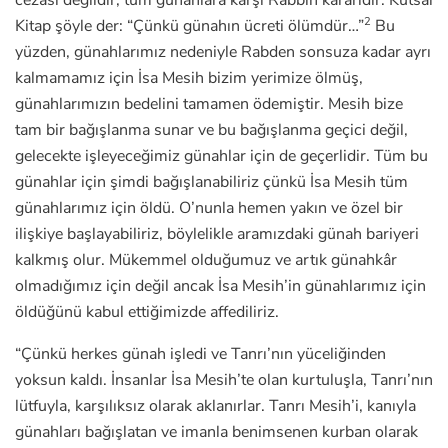
cezası değildir, tüm günahlara karşı Rabbin kararıdır. Kutsal
2
Kitap şöyle der: “Çünkü günahın ücreti ölümdür…”
Bu
yüzden, günahlarımız nedeniyle Rabden sonsuza kadar ayrı
kalmamamız için İsa Mesih bizim yerimize ölmüş,
günahlarımızın bedelini tamamen ödemiştir. Mesih bize
tam bir bağışlanma sunar ve bu bağışlanma geçici değil,
gelecekte işleyeceğimiz günahlar için de geçerlidir. Tüm bu
günahlar için şimdi bağışlanabiliriz çünkü İsa Mesih tüm
günahlarımız için öldü. O’nunla hemen yakın ve özel bir
ilişkiye başlayabiliriz, böylelikle aramızdaki günah bariyeri
kalkmış olur. Mükemmel olduğumuz ve artık günahkâr
olmadığımız için değil ancak İsa Mesih’in günahlarımız için
öldüğünü kabul ettiğimizde affediliriz.
“Çünkü herkes günah işledi ve Tanrı’nın yüceliğinden
yoksun kaldı. İnsanlar İsa Mesih’te olan kurtuluşla, Tanrı’nın
lütfuyla, karşılıksız olarak aklanırlar. Tanrı Mesih’i, kanıyla
günahları bağışlatan ve imanla benimsenen kurban olarak