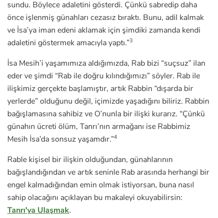
sundu. Böylece adaletini gösterdi. Çünkü sabredip daha
önce işlenmiş günahları cezasız bıraktı. Bunu, adil kalmak
ve İsa’ya iman edeni aklamak için şimdiki zamanda kendi
3
adaletini göstermek amacıyla yaptı.”
İsa Mesih’i yaşamımıza aldığımızda, Rab bizi “suçsuz” ilan
eder ve şimdi “Rab ile doğru kılındığımızı” söyler. Rab ile
ilişkimiz gerçekte başlamıştır, artık Rabbin “dışarda bir
yerlerde” olduğunu değil, içimizde yaşadığını biliriz. Rabbin
bağışlamasına sahibiz ve O’nunla bir ilişki kurarız. “Çünkü
günahın ücreti ölüm, Tanrı’nın armağanı ise Rabbimiz
4
Mesih İsa’da sonsuz yaşamdır.”
Rable kişisel bir ilişkin olduğundan, günahlarının
bağışlandığından ve artık seninle Rab arasında herhangi bir
engel kalmadığından emin olmak istiyorsan, buna nasıl
sahip olacağını açıklayan bu makaleyi okuyabilirsin:
Tanrı'ya Ulaşmak
.