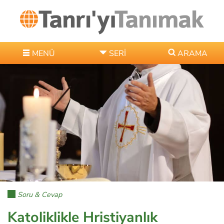
MENÜ
SERI
ARAMA
Soru & Cevap
Katoliklikle Hristiyanlık