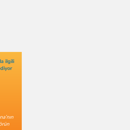
 ilgili
ediyor
nna’nın
örün