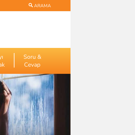
ARAMA
yı
Soru &
ak
Cevap