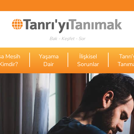
Bak - Keşfet - Sor
sa Mesih
Yaşama
İlişkisel
Tanrı’
Kimdir?
Dair
Sorunlar
Tanım