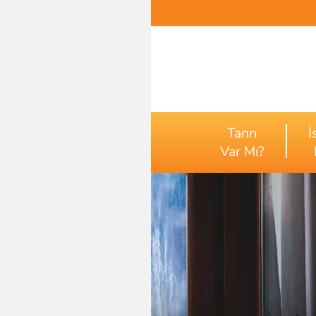
Tanrı
İ
Var Mı?