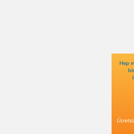
Hep me
bi
Ücretsi