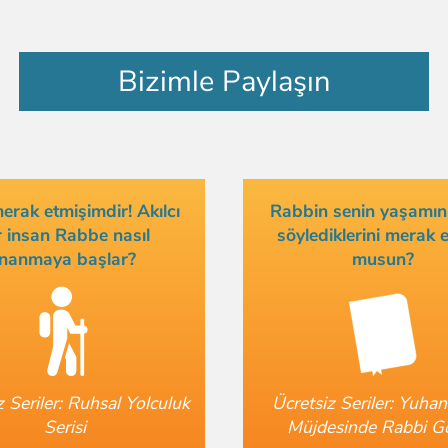
Bizimle Paylaşın
rak etmişimdir! Akılcı
Rabbin senin yaşamınla
r insan Rabbe nasıl
söylediklerini merak 
inanmaya başlar?
musun?
z Seriler: Ruhsal Yolculuk
Ücretsiz Seriler: Yuha
Serisi
Müjdesinde Rabbi G