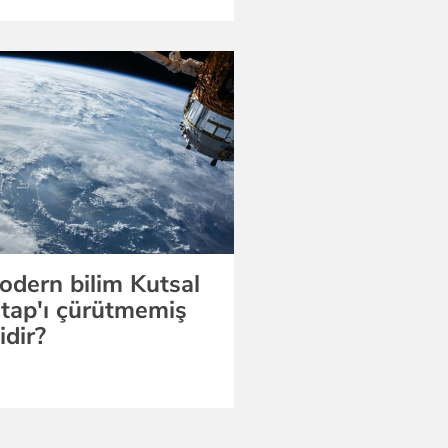
odern bilim Kutsal
itap'ı çürütmemiş
idir?