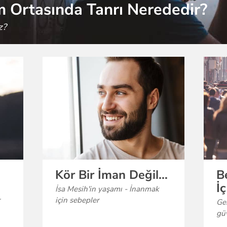
m Ortasında Tanrı Nerededir?
z?
Kör Bir İman Değil…
B
İ
İsa Mesih'in yaşamı - İnanmak
için sebepler
Gel
güv