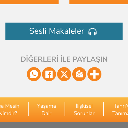
Sesli Makaleler
DİĞERLERİ İLE PAYLAŞIN
sa Mesih
Yaşama
İlişkisel
Tanrı’
Kimdir?
Dair
Sorunlar
Tanım