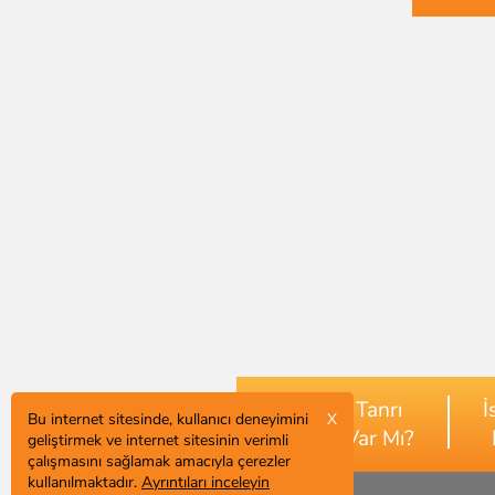
Tanrı
İ
Bu internet sitesinde, kullanıcı deneyimini
X
Var Mı?
geliştirmek ve internet sitesinin verimli
çalışmasını sağlamak amacıyla çerezler
kullanılmaktadır.
Ayrıntıları inceleyin