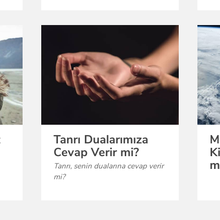
t
Tanrı Dualarımıza
M
Cevap Verir mi?
K
m
Tanrı, senin dualarına cevap verir
mi?