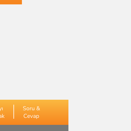
yı
Soru &
ak
Cevap